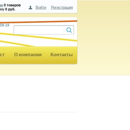
на
0 товаров
Войти
Регистрация
мму
0 руб.
 09-19
ст
О компании
Контакты