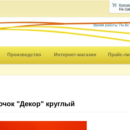
Корзи
На су
Время работы: Пн-Вс
Производство
Интернет-магазин
Прайс-ли
ючок "Декор" круглый