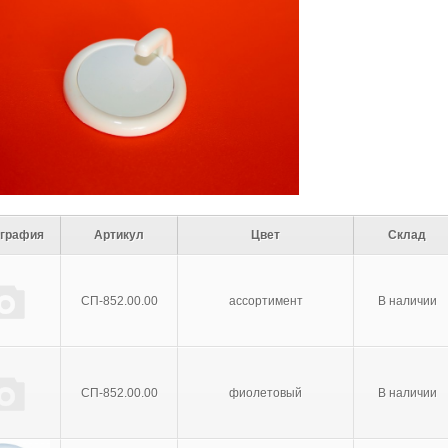
ография
Артикул
Цвет
Склад
СП-852.00.00
ассортимент
В наличии
СП-852.00.00
фиолетовый
В наличии