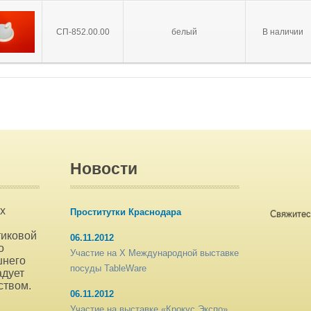
СП-852.00.00
белый
В наличии
Новости
х
Проститутки Краснодара
Свяжитес
тиковой
06.11.2012
о
Участие на X Международной выставке
шнего
посуды TableWare
адует
ством.
06.11.2012
Участие на выставке «Крокус Экспо»